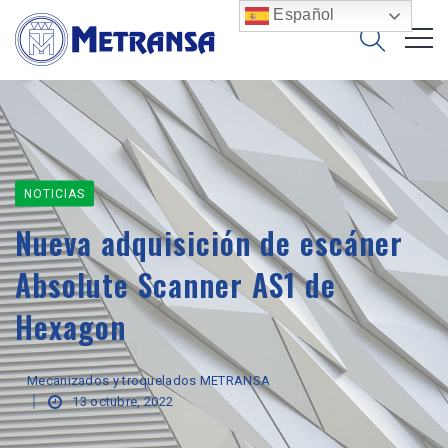
Español
NOTICIAS
Nueva adquisición de escáner
Absolute Scanner AS1 de
Hexagon
Mecanizados y troquelados METRANSA
13 octubre, 2022