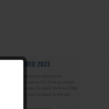
METALMADRID 2023
etransa participará como expositor en
etalMadrid los próximos 15 y 16 de noviembre
e 2023, en el Pabellón 10, stand 10H16 de IFEMA
n Madrid. Accede para conseguir tu entrada
ratuita.