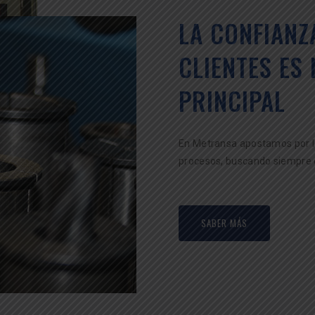
LA CONFIANZ
CLIENTES ES
PRINCIPAL
En Metransa apostamos por l
procesos, buscando siempre el
SABER MÁS