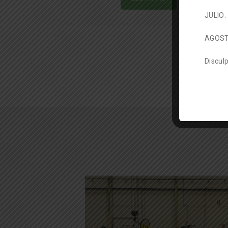
JULIO: 
AGOSTO
Disculp