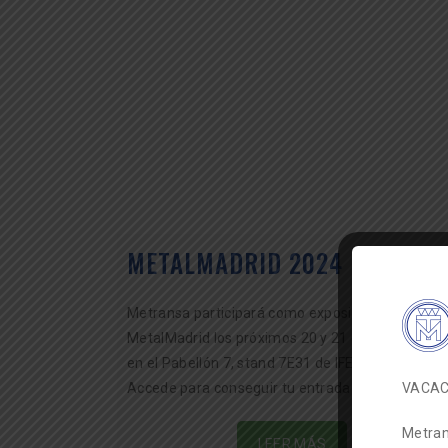
METALMADRID 2024
Metransa participará como expositor en
MetalMadrid los próximos 20 y 21 de noviembre,
en el Pabellón 7, stand 7E31 de IFEMA en Madrid
VACAC
Accede para conseguir tu entrada gratuita.
Metran
LEER MÁS