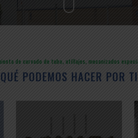
enta de curvado de tubo, utillajes, mecanizados especia
¿QUÉ PODEMOS HACER POR TI