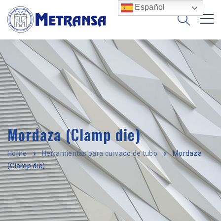
Español
Mordaza (Clamp die)
Home
Herramientas para curvado de tubo
Mordaza
(Clamp die)